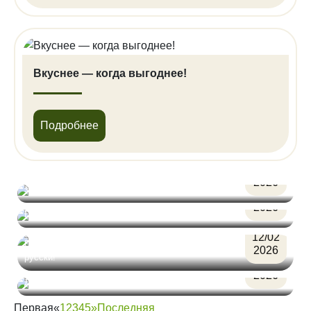
Вкуснее — когда выгоднее!
Подробнее
09/06
Нова Парадайз открывает летний сезон уже
2026
завтра, 10 июня!
03/03
2026
Праздничный Концерт «Звёзды 80-90х»!
12/02
Провожаем зиму по-настоящему весело и по-
2026
русски!
06/02
2026
Дамы, а может по коктейлю?
Первая
«
1
2
3
4
5
»
Последняя