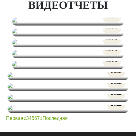
ВИДЕОТЧЕТЫ
07/02
2024
28.01.2024 Дискотека-80х
29/01
2024
26.01.2024 "Пивная вечеринка"
25/12
2023
Новогодний корпоратив
18/12
2023
16.12.2023г. "Дискотека 90-х"
18/12
IMIX Энгельс Советские кинофильмы
2023
10.12.23
13/04
2022
Финал конкурса "Лира. Голос"
10/03
2022
Масленица!
27/01
2022
STUдень
18/01
2022
Зима 2022
Первая
«
3
4
5
6
7
»
Последняя