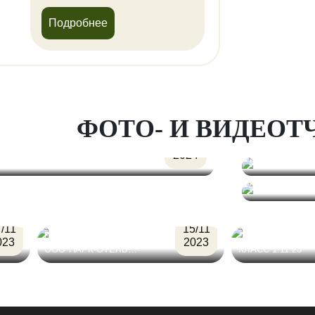
Подробнее
ФОТО- И ВИДЕОТ
07/02
26.01.2024 "Пи
2024
вечеринка"
16.12.2023г. "Д
90-х"
07.11.23 СОСТОЯЛСЯ
ФЕСТИВАЛЬ "НЕБО
ОБЩЕЕ ДЛЯ ВСЕХ!"
/11
15/11
ГРУППА СПЕЦИАЛИСТОВ
ДЕТСКИЙ МАСТ
023
2023
ООО"ПАРК-ОТЕЛЬ…
КЛАСС 1.11.23