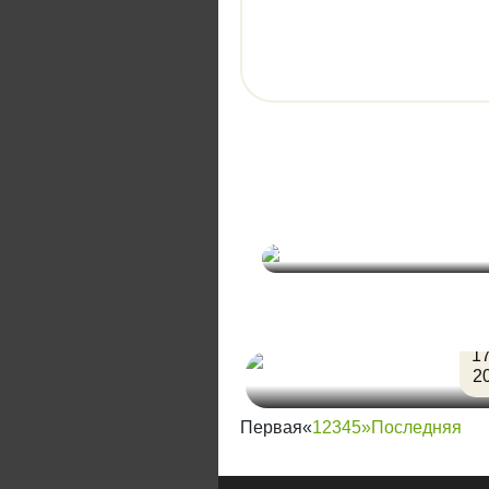
28.01.2024 Дискотека-80х
17
2
Первая
«
1
2
3
4
5
»
Последняя